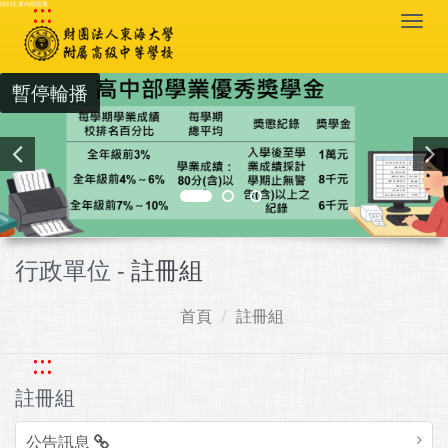
:::
跳到主要內容區塊
Togg
navi
暫停輪播
行政單位 -
註冊組
首頁
註冊組
:::
註冊組
公告訊息