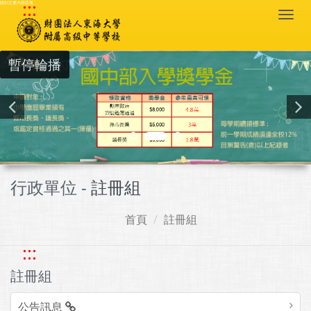
:::
跳到主要內容區塊
Togg
navi
暫停輪播
行政單位 -
註冊組
首頁
註冊組
:::
註冊組
公告訊息