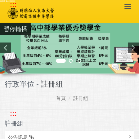
:::
跳到主要內容區塊
Togg
navi
暫停輪播
行政單位 -
註冊組
首頁
註冊組
:::
註冊組
公告訊息