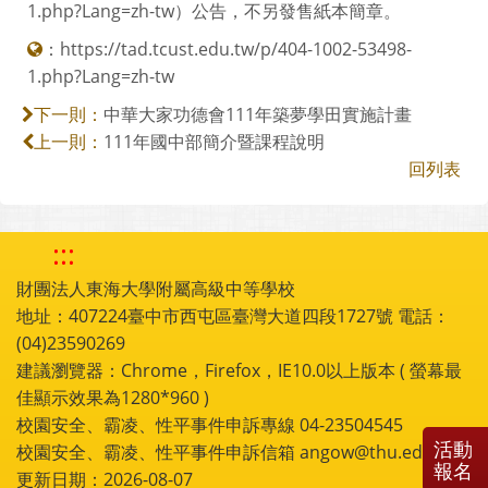
1.php?Lang=zh-tw）公告，不另發售紙本簡章。
：
https://tad.tcust.edu.tw/p/404-1002-53498-
1.php?Lang=zh-tw
中華大家功德會111年築夢學田實施計畫
下一則：
111年國中部簡介暨課程說明
上一則：
回列表
:::
財團法人東海大學附屬高級中等學校
地址：407224臺中市西屯區臺灣大道四段1727號 電話：
(04)23590269
建議瀏覽器：Chrome，Firefox，IE10.0以上版本 ( 螢幕最
佳顯示效果為1280*960 )
校園安全、霸凌、性平事件申訴專線 04-23504545
活動
校園安全、霸凌、性平事件申訴信箱 angow@thu.edu.tw
報名
更新日期：2026-08-07