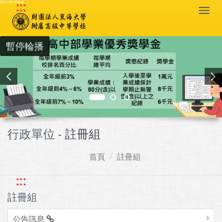
:::
跳到主要內容區塊
Togg
navi
暫停輪播
行政單位 -
註冊組
首頁
註冊組
:::
註冊組
公告訊息