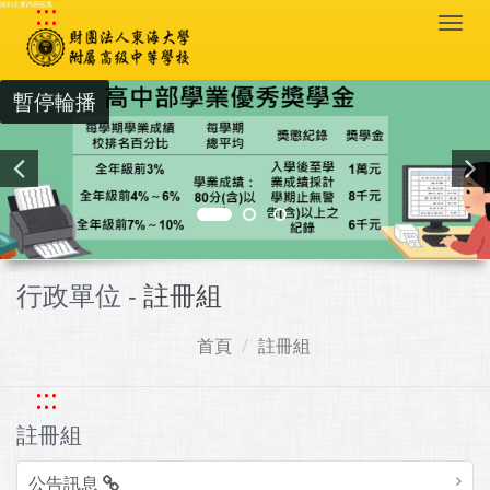
:::
跳到主要內容區塊
Togg
navi
暫停輪播
行政單位 -
註冊組
首頁
註冊組
:::
註冊組
公告訊息