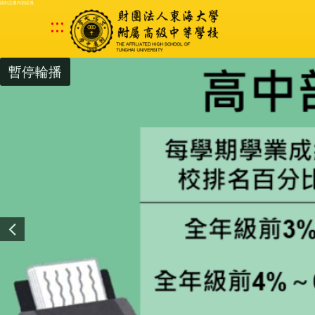
跳到主要內容區塊
:::
暫停輪播