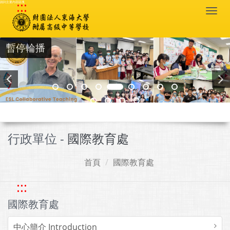
:::
跳到主要內容區塊
Togg
navi
暫停輪播
行政單位 -
國際教育處
首頁
國際教育處
:::
國際教育處
中心簡介 Introduction