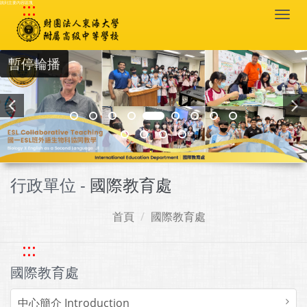
:::
跳到主要內容區塊
Togg
navi
暫停輪播
行政單位 -
國際教育處
首頁
國際教育處
:::
國際教育處
中心簡介 Introduction