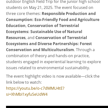
outdoor English Field Trip for the junior high school
students on May 21, 2025. The event focused on
three core themes:
Responsible Production and
Consumption: Eco-Friendly Food and Agriculture
Education
,
Conservation of Terrestrial
Ecosystems: Sustainable Use of Natural
Resources
, and
Conservation of Terrestrial
Ecosystems and Diverse Partnerships: Forest
Conservation and Multiculturalism
. Through a
combination of theory and hands-on practice,
students engaged in experiential learning to explore
issues related to environmental sustainability.
The event highlight video is now available—click the
link below to watch:
https://youtu.be/o-c7dMMU4tE?
si=XhMbI1xyfuSeUdW4