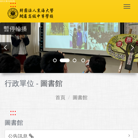
:::
跳到主要內容區塊
Togg
navi
暫停輪播
行政單位 -
圖書館
首頁
圖書館
:::
圖書館
公告訊息