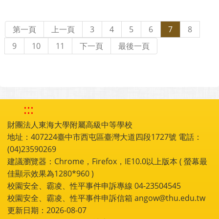
第一頁
上一頁
3
4
5
6
7
8
9
10
11
下一頁
最後一頁
:::
財團法人東海大學附屬高級中等學校
地址：407224臺中市西屯區臺灣大道四段1727號 電話：
(04)23590269
建議瀏覽器：Chrome，Firefox，IE10.0以上版本 ( 螢幕最
佳顯示效果為1280*960 )
校園安全、霸凌、性平事件申訴專線 04-23504545
校園安全、霸凌、性平事件申訴信箱 angow@thu.edu.tw
更新日期：2026-08-07