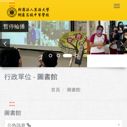
:::
跳到主要內容區塊
Togg
navi
暫停輪播
行政單位 -
圖書館
首頁
圖書館
:::
圖書館
公告訊息