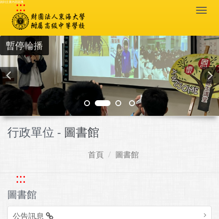
:::
跳到主要內容區塊
Togg
navi
暫停輪播
行政單位 -
圖書館
首頁
圖書館
:::
圖書館
公告訊息