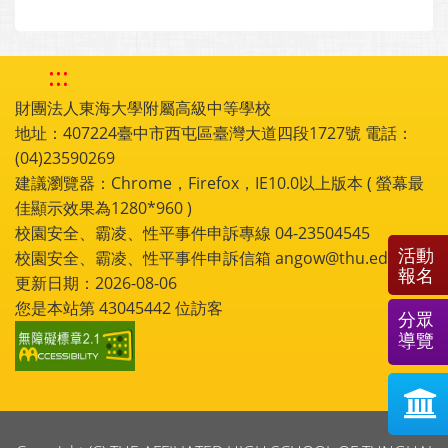
:::
財團法人東海大學附屬高級中等學校
地址：407224臺中市西屯區臺灣大道四段1727號 電話：
(04)23590269
建議瀏覽器：Chrome，Firefox，IE10.0以上版本 ( 螢幕最
佳顯示效果為1280*960 )
校園安全、霸凌、性平事件申訴專線 04-23504545
活動
校園安全、霸凌、性平事件申訴信箱 angow@thu.edu.tw
報名
更新日期：2026-08-06
您是本站第
43045442
位訪客
分眾
導覽