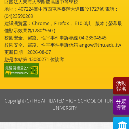
財團法人東海大學附屬高級中等學校
地址：407224臺中市西屯區臺灣大道四段1727號 電話：
(04)23590269
建議瀏覽器：Chrome，Firefox，IE10.0以上版本 ( 螢幕最
佳顯示效果為1280*960 )
校園安全、霸凌、性平事件申訴專線 04-23504545
校園安全、霸凌、性平事件申訴信箱 angow@thu.edu.tw
更新日期：2026-08-07
您是本站第
43080271
位訪客
活動
報名
Copyright (C) THE AFFILIATED HIGH SCHOOL OF TUNGHAI
分眾
導覽
UNIVERSITY