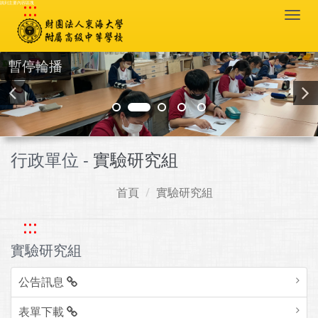
:::
跳到主要內容區塊
Togg
navi
暫停輪播
行政單位 -
實驗研究組
首頁
實驗研究組
:::
實驗研究組
公告訊息
表單下載