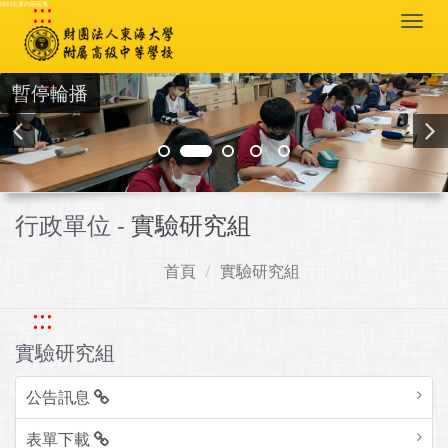
:::
跳到主要內容區塊
Togg
navi
暫停輪播
行政單位 -
實驗研究組
首頁
實驗研究組
:::
實驗研究組
公告訊息
表單下載