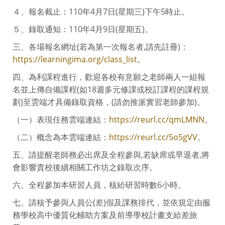
４、報名截止：110年4月7日(星期三)下午5時止。
５、錄取通知：110年4月9日(星期五)。
三、各場報名網址(若為第一次報名者,請先註冊)：
https://learningima.org/class_list
。
四、為利課程進行，歡迎各校有意願之老師兩人一組報
名並上傳自備課程(如18週多元修課或校訂課程的課程規
劃)至雲端才具備錄取資格，(請勿推派實習老師參加)。
（一）表現任務雲端連結：
https://reurl.cc/qmLMNN
。
（二）概念為本雲端連結：
https://reurl.cc/5o5gVV
。
五、請提醒老師務必出席及全程參與,若缺席或早退者,將
會影響貴校後續相關工作坊之錄取次序。
六、全程參加本研習人員，核給研習時數6小時。
七、請核予參與人員公(差)假及課務排代，並依規定由服
務學校高中優質化輔助方案及前導學校計畫支給差旅