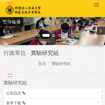
:::
跳到主要內容區塊
Togg
navi
暫停輪播
行政單位 -
實驗研究組
首頁
實驗研究組
:::
實驗研究組
公告訊息
表單下載