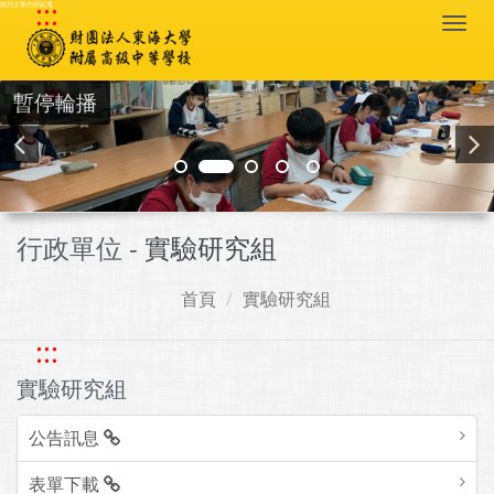
:::
跳到主要內容區塊
Togg
navi
暫停輪播
行政單位 -
實驗研究組
首頁
實驗研究組
:::
實驗研究組
公告訊息
表單下載