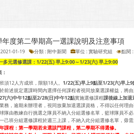
9學年度第二學期高一選課說明及注意事項
2021-01-19
分類 : 附中新聞
單位 : 實驗研究組
點閱 :
一多元選修選課：1/22(五) 早上9:00～1/23(六) 早上9:00
項：
班須12人方成班，限額18人。
1/22(
五
)
早上
9
點至
1/23(
六
)
早上
9
於前述規定選課時間內選擇任何課程者視同放棄選課權益，將由
27(
六
)
中午
12
點至
2/28(
日
)
中午
12
點
實施選修課程
課後線上加退
業務，逾期未辦理者，視同放棄加退選課資格，不得以任何理由
球隊由教練自行挑選之隊員不納入分組選修名單，籃球隊員不必
一己班分組選修課程於週三上課，不納入此分組選修名單，毋需
年課程：第一學期若未選該門課程，第二學期不得選修。