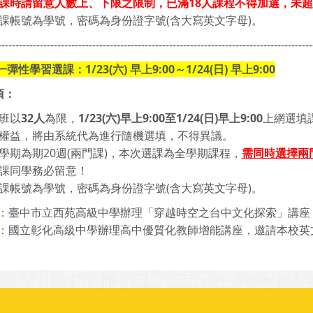
課時請留意人數上、下限之限制，已滿18人課程不得加選，未超
課帳號為學號，密碼為身份證字號(含大寫英文字母)。
------------------------------------------------------------------------------------------
一彈性學習選課：1/23(六) 早上9:00～1/24(日) 早上9:00
項：
班以
32
人
為限，
1/23(
六)
早
上9:00
至1/24(
日)
早
上9:00
上網選填
權益，將由系統代為進行隨機選填，不得異議。
學期為期20週(兩門課)，本次選課為全學期課程，
需同時選擇兩
課同學務必留意！
課帳號為學號，密碼為身份證字號(含大寫英文字母)。
臺中市立西苑高級中學辦理「穿越時空之台中文化探索」講座，邀
：
國立彰化高級中學辦理高中優質化教師增能講座，邀請本校英文科
：