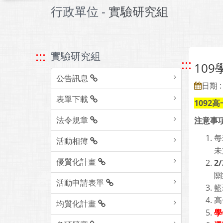
行政單位 -
實驗研究組
:::
實驗研究組
:::
10
公告訊息
日期 : 
表單下載
1092高
法令規章
注意事
每
活動相簿
未
優質化計畫
2/
關
活動申請表單
籃
高
均質化計畫
學