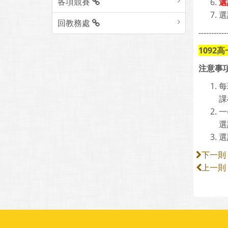
各項競賽
選
選
回教務處
-----------
1092高
注意事
每
課
一
選
選
下一則
上一則