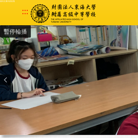
跳到主要內容區塊
:::
暫停輪播