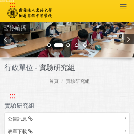
:::
跳到主要內容區塊
Togg
navi
暫停輪播
行政單位 -
實驗研究組
首頁
實驗研究組
:::
實驗研究組
公告訊息
表單下載