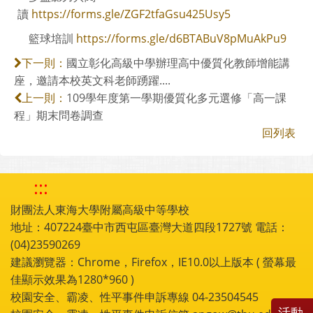
讀
https://forms.gle/ZGF2tfaGsu425Usy5
籃球培訓
https://forms.gle/d6BTABuV8pMuAkPu9
國立彰化高級中學辦理高中優質化教師增能講
下一則：
座，邀請本校英文科老師踴躍....
109學年度第一學期優質化多元選修「高一課
上一則：
程」期末問卷調查
回列表
:::
財團法人東海大學附屬高級中等學校
地址：407224臺中市西屯區臺灣大道四段1727號 電話：
(04)23590269
建議瀏覽器：Chrome，Firefox，IE10.0以上版本 ( 螢幕最
佳顯示效果為1280*960 )
校園安全、霸凌、性平事件申訴專線 04-23504545
活動