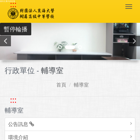
:::
跳到主要內容區塊
Togg
navi
暫停輪播
行政單位 -
輔導室
首頁
輔導室
:::
輔導室
公告訊息
環境介紹