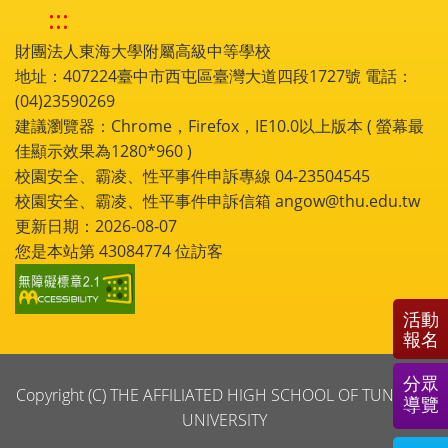
:::
財團法人東海大學附屬高級中等學校
地址：407224臺中市西屯區臺灣大道四段1727號 電話：
(04)23590269
建議瀏覽器：Chrome，Firefox，IE10.0以上版本 ( 螢幕最
佳顯示效果為1280*960 )
校園安全、霸凌、性平事件申訴專線 04-23504545
校園安全、霸凌、性平事件申訴信箱 angow@thu.edu.tw
更新日期：2026-08-07
您是本站第
43084774
位訪客
活動
報名
分眾
Copyright (C) THE AFFILIATED HIGH SCHOOL OF TUNGHAI
導覽
UNIVERSITY