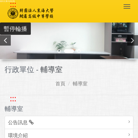
:::
跳到主要內容區塊
Togg
navi
暫停輪播
行政單位 -
輔導室
首頁
輔導室
:::
輔導室
公告訊息
環境介紹