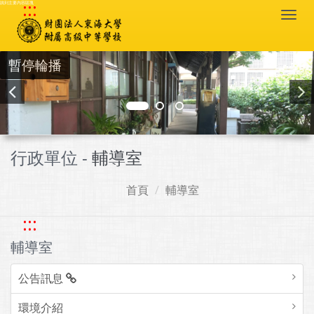
:::
跳到主要內容區塊
Togg
navi
暫停輪播
行政單位 -
輔導室
首頁
輔導室
:::
輔導室
公告訊息
環境介紹