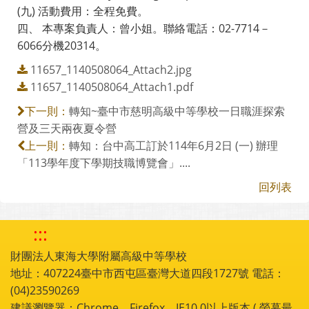
(九) 活動費用：全程免費。
四、 本專案負責人：曾小姐。聯絡電話：02-7714－
6066分機20314。
11657_1140508064_Attach2.jpg
11657_1140508064_Attach1.pdf
轉知~臺中市慈明高級中等學校一日職涯探索
下一則：
營及三天兩夜夏令營
轉知：台中高工訂於114年6月2日 (一) 辦理
上一則：
「113學年度下學期技職博覽會」....
回列表
:::
財團法人東海大學附屬高級中等學校
地址：407224臺中市西屯區臺灣大道四段1727號 電話：
(04)23590269
建議瀏覽器：Chrome，Firefox，IE10.0以上版本 ( 螢幕最