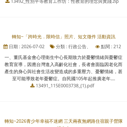
13492_性別平等教育工作坊：性教育的理念與實踐.zip
轉知~「跨時光．限時信」照片、短文徵件 活動資訊
日期 : 2026-07-02
分類 : 行政公告、
點閱 : 212
一、董氏基金會心理衛生中心長期致力於憂鬱情緒與憂鬱症
教育宣導，因應台灣進入高齡化社會，長者會面臨因老化而
產生的身心與社會生活改變造成的多重壓力、憂鬱情緒，甚
至可能導致老年憂鬱症。自民國105年起推廣老年....
13491_115E0003738_(1).pdf
轉知~2026青少年幸福不迷網 三天兩夜無網路住宿親子營隊