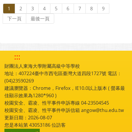
1
2
3
4
5
6
7
8
9
下一頁
最後一頁
:::
財團法人東海大學附屬高級中等學校
地址：407224臺中市西屯區臺灣大道四段1727號 電話：
(04)23590269
建議瀏覽器：Chrome，Firefox，IE10.0以上版本 ( 螢幕最
佳顯示效果為1280*960 )
校園安全、霸凌、性平事件申訴專線 04-23504545
校園安全、霸凌、性平事件申訴信箱 angow@thu.edu.tw
更新日期：2026-08-07
您是本站第
43053186
位訪客