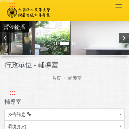
:::
跳到主要內容區塊
Togg
navi
暫停輪播
行政單位 -
輔導室
首頁
輔導室
:::
輔導室
公告訊息
環境介紹