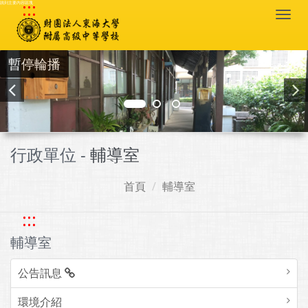
:::
跳到主要內容區塊
Togg
navi
暫停輪播
行政單位 -
輔導室
首頁
輔導室
:::
輔導室
公告訊息
環境介紹