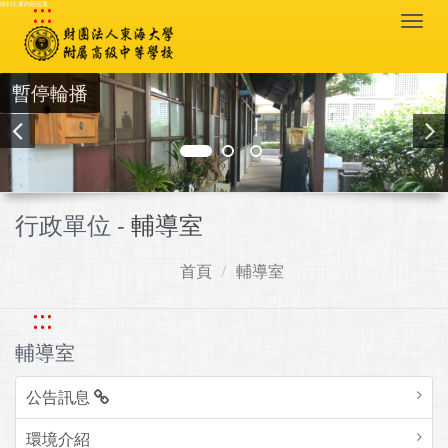
:::
跳到主要內容區塊
Togg
navi
暫停輪播
行政單位 -
輔導室
首頁
輔導室
:::
輔導室
公告訊息
環境介紹