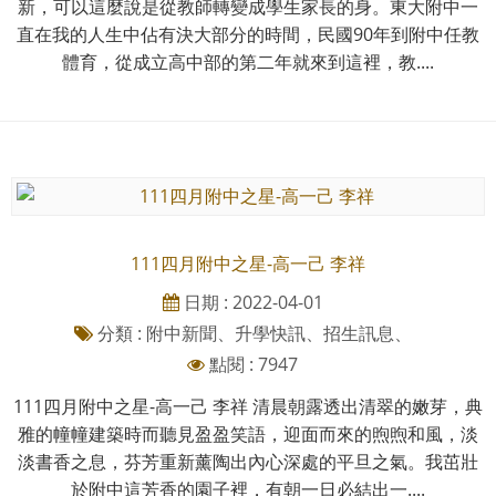
新，可以這麼說是從教師轉變成學生家長的身。東大附中一
直在我的人生中佔有決大部分的時間，民國90年到附中任教
體育，從成立高中部的第二年就來到這裡，教....
111四月附中之星-高一己 李祥
日期 : 2022-04-01
分類 : 附中新聞、升學快訊、招生訊息、
點閱 : 7947
111四月附中之星-高一己 李祥 清晨朝露透出清翠的嫩芽，典
雅的幢幢建築時而聽見盈盈笑語，迎面而來的煦煦和風，淡
淡書香之息，芬芳重新薰陶出內心深處的平旦之氣。我茁壯
於附中這芳香的園子裡，有朝一日必結出一....