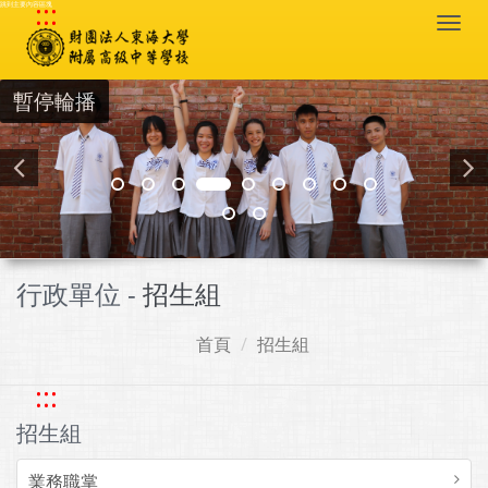
:::
跳到主要內容區塊
Togg
navi
暫停輪播
行政單位 -
招生組
首頁
招生組
:::
招生組
業務職掌