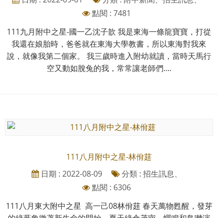
點閱 : 7481
111九月附中之星-國一乙沈子歆 我是東海一條龍寶寶，打從
我還在娘胎時，爸爸就在東海大學教書，所以東海對我來
說，就像我第二個家。 我三歲時進入附幼就讀，當時天馬行
空又動如脫兔的我，常常讓老師們....
111八月附中之星-林佾莛
日期 : 2022-08-09
分類 : 招生訊息、
點閱 : 6306
111八月東大附中之星 高一己08林佾莛 春天萬物甦醒，發芽
的綠葉象徵著新生命的開始，夏天綠傘茂密，蟬鳴和鳥囀演