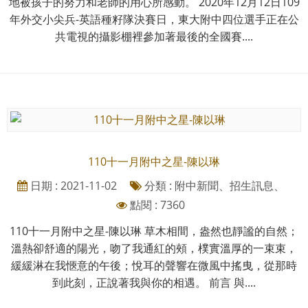
地被孩子的努力和老師的用心所感動。 2020年12月12日109
年外交小尖兵-英語種籽隊決賽日，東大附中四位選手正在公
共電視的攝影棚裡參加著最後的全國賽....
110十一月附中之星-陳以琳
日期 : 2021-11-02
分類 : 附中新聞、招生訊息、
點閱 : 7360
110十一月附中之星-陳以琳 草木相間，盎然也靜謐的自然；
溫熱卻舒適的陽光，吻了我通紅的頰，樸實溫厚的一束束，
緩緩淋在我愜意的午後；悅耳的聲響在微風中搖曳，從那時
到此刻，正說著我與你的相遇。 前言 與....