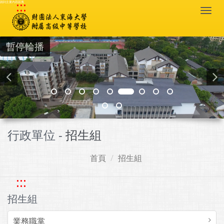
:::
跳到主要內容區塊
Togg
navi
暫停輪播
行政單位 -
招生組
首頁
招生組
:::
招生組
業務職掌