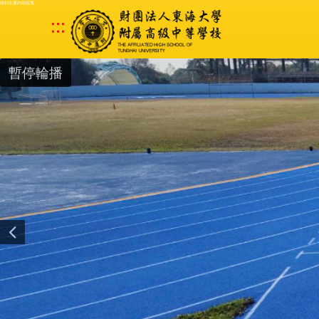
跳到主要內容區塊
:::
暫停輪播