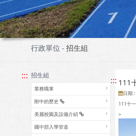
行政單位 -
招生組
:::
招生組
:::
11
業務職掌
日期 : 
附中的歷史
111十
美麗校園及設備介紹
>
國中部入學管道