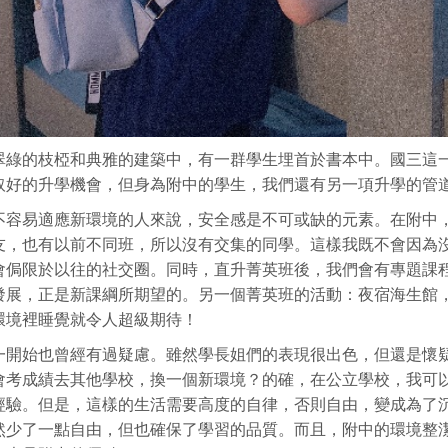
翠綠的枝椏和典雅的建築中，有一群學生埋首於書本中。國三這
取好的升學機會，但身為附中的學生，我們還有另一項升學的管
不容易適應新環境的人來說，安全感是不可或缺的元素。在附中
友，也有以前不同班，所以沒有交集的同學。這樣我既不會因為
會侷限於以往的社交圈。同時，直升菁英班後，我們會有專題課
發展，正是新課綱所期望的。另一個菁英班的活動：夜宿海生館
環境裡睡覺就令人超級期待！
一開始也曾經有過疑慮。雖然學長姐們的表現很出色，但還是懷
會考成績去其他學校，換一個新環境？的確，在公立學校，我可
經驗。但是，這樣的生活需要高度的自律，否則自由，變成為了
然少了一點自由，但也確保了學習的品質。而且，附中的環境整