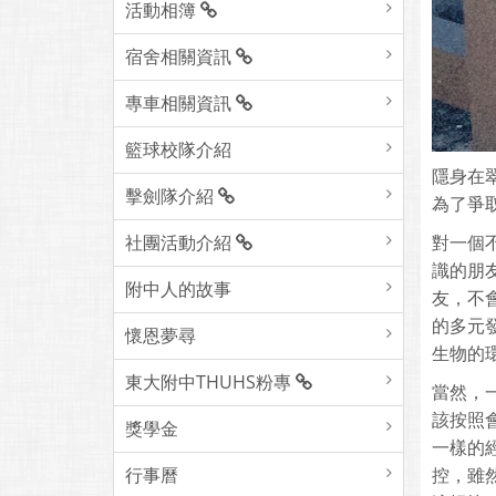
活動相簿
宿舍相關資訊
專車相關資訊
籃球校隊介紹
隱身在
擊劍隊介紹
為了爭
社團活動介紹
對一個
識的朋
附中人的故事
友，不
的多元
懷恩夢尋
生物的
東大附中THUHS粉專
當然，
該按照
獎學金
一樣的
行事曆
控，雖