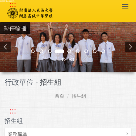
:::
跳到主要內容區塊
Togg
navi
暫停輪播
行政單位 -
招生組
首頁
招生組
:::
招生組
業務職掌