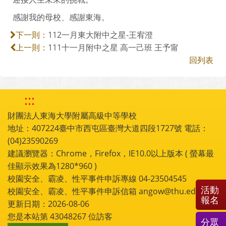
感謝我的母校、感謝東海。
112一月東大附中之星-王宥澄
下一則：
111十一月附中之星 高一己班 王予甯
上一則：
回列表
:::
財團法人東海大學附屬高級中等學校
地址：407224臺中市西屯區臺灣大道四段1727號 電話：
(04)23590269
建議瀏覽器：Chrome，Firefox，IE10.0以上版本 ( 螢幕最
佳顯示效果為1280*960 )
校園安全、霸凌、性平事件申訴專線 04-23504545
活動
校園安全、霸凌、性平事件申訴信箱 angow@thu.edu.tw
報名
更新日期：2026-08-06
您是本站第
43048267
位訪客
分眾