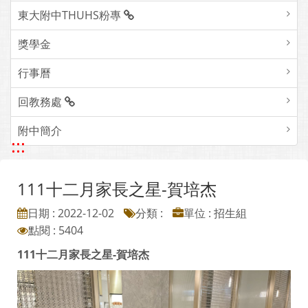
東大附中THUHS粉專
獎學金
行事曆
回教務處
附中簡介
:::
111十二月家長之星-賀培杰
日期 : 2022-12-02
分類 :
單位 : 招生組
點閱 : 5404
111
十二月家長之星-賀培杰