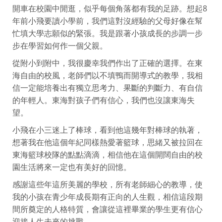
開車在校園中閒逛，似乎每個角落都有我的足跡。想起8
年前小飛要讀小學前，我們這對沒經驗的父母好像在幫
忙填大學志願似的緊張。我是跟著小孩成長的步調一步
步在學習如何作一個父親。
從附小到附中，我很慶幸我們作出了正確的選擇。在東
海自由的校風，老師們以不填鴨而開導式的教學，我相
信一定能培養出有獨立思考力、果斷的判斷力、有自信
的年輕人。東海對孩子們有信心，我們也沒讓東海失
望。
小飛在小三迷上了棒球，看到他這幾年對棒球的執著，
想著我在他這個年紀同樣熱愛著籃球，思緒又被拉回在
東海籃球校隊的點點滴滴，相信他在這個開闊自由的校
園生活將來一定也有美好的回憶。
感謝這些年這所美麗的學校，所有老師細心的教導，使
我的小孩在青少年成長期有正向的人生觀，相信這段期
間所奠定的人格特質，會讓從這裡畢業的學生更有信心
迎接人生未來的挑戰。