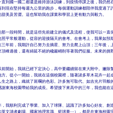
一直到國一國二都還是維持游泳訓練，到疫情停課之後，我仍然
再到現在堅持每週九公里的跑步，每個運動訓練都陪伴我度過了
的甜美及苦澀。這也幫助我在課業和學習上更有動力與毅力。
的那一段時間，就是這些先前建立的儀式及流程，使我可以一直
也照平常般運動，從容的迎接隔天的會考。在會考上，我果如預期
在三年前，我期許自己努力去摘星、努力去爬上山頂；三年後，
來頂峰過後，還有綿延不絕的巉巖峭削等著我們征服。未來的挑
以前開始，我就已經下定決心，高中要繼續留在東大附中。撇除
地方。從小一開始，我就在這個校園裡，隨著諸多草木花卉一起
人生之路上，織就了斑斕的色彩。許多無可取代、如吉光片羽般
感謝東海校園帶給我的成長。希望接下來高中的三年，我也能在
年，我順利完成了學業、加入了球隊、認識了許多知心好友、創
如英文讀者劇場、國家地理常識、籃球賽⋯），都是在東海校園