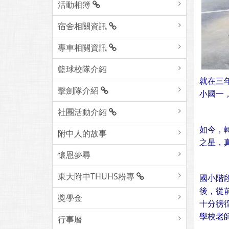
活動相簿
宿舍相關資訊
專車相關資訊
籃球校隊介紹
就在三
擊劍隊介紹
小國一
社團活動介紹
如今，
附中人的故事
之星，
懷恩夢尋
東大附中THUHS粉專
國小階
後，從
獎學金
十分徬
學校老
行事曆