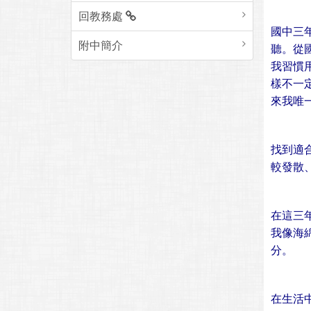
回教務處
國中三
附中簡介
聽。從
我習慣
樣不一
來我唯
找到適
較發散
在這三
我像海
分。
在生活