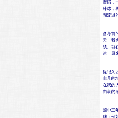
習慣，
練球，
間流逝
會考前
天，我
績。就
遠，原
從很久
非凡的
在我的
由衷的
國中三
碑（例