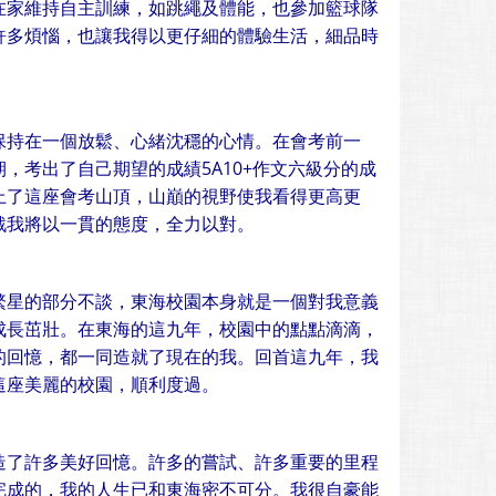
在家維持自主訓練，如跳繩及體能，也參加籃球隊
許多煩惱，也讓我得以更仔細的體驗生活，細品時
保持在一個放鬆、心緒沈穩的心情。在會考前一
，考出了自己期望的成績5A10+作文六級分的成
上了這座會考山頂，山巔的視野使我看得更高更
戰我將以一貫的態度，全力以對。
繁星的部分不談，東海校園本身就是一個對我意義
成長茁壯。在東海的這九年，校園中的點點滴滴，
的回憶，都一同造就了現在的我。回首這九年，我
這座美麗的校園，順利度過。
造了許多美好回憶。許多的嘗試、許多重要的里程
完成的，我的人生已和東海密不可分。我很自豪能