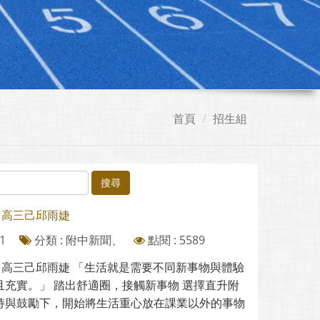
首頁
招生組
搜尋
－高三己邱雨婕
1
分類 : 附中新聞、
點閱 : 5589
－高三己邱雨婕 「生活就是需要不同新事物與體驗
且充實。」 踏出舒適圈，接觸新事物 選擇直升附
持與鼓勵下，開始將生活重心放在課業以外的事物