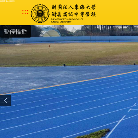
跳到主要內容區塊
:::
暫停輪播