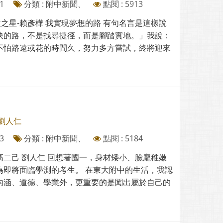
1
分類 : 附中新聞、
點閱 : 5913
友之星-賴彥樺 我實現夢想的路 有句名言是這樣說
快的路，不是找尋捷徑，而是腳踏實地。」我說：
不怕路遠或花的時間久，努力多方嘗試，終將迎來
 劉人仁
3
分類 : 附中新聞、
點閱 : 5184
-高二己 劉人仁 回想著國一，身材矮小、臉龐稚嫩
為即將面臨學測的考生。 在東大附中的生活，我認
內涵、道德、學業外，更重要的是闖出屬於自己的