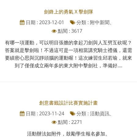
劍鋒上的勇氣 X 擊劍隊
日期 : 2023-12-01
分類 : 附中新聞、
點閱 : 3617
有哪一項運動，可以明目張膽的拿起刀劍與人互劈互砍呢？
答案就是擊劍啦！不過這可是一項相當講究騎士禮儀，還需
要縝密心思與沉靜頭腦的運動喔！這次練習生邱若瑜，就來
到了僅僅成立兩年多的東大附中擊劍社，準備好....
創意書籤設計比賽實施計畫
日期 : 2023-11-24
分類 : 活動資訊、
點閱 : 2271
活動辦法如附件，鼓勵學生報名參加。