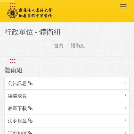
:::
跳到主要內容區塊
Togg
navi
行政單位 -
體衛組
首頁
體衛組
:::
體衛組
公告訊息
組織成員
表單下載
法令規章
活動相簿