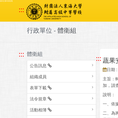
跳到主要內容區塊
:::
行政單位 -
體衛組
:::
體衛組
:::
蔬果
公告訊息
日期 : 
組織成員
主旨：
加，請
表單下載
說明：
法令規章
一、依據
活動相簿
二、為