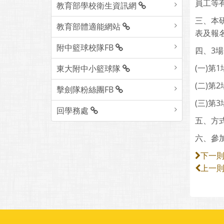
員工等
教育部學校衛生資訊網
三、本研
教育部體適能網站
表及報名
附中籃球校隊FB
四、3
(一)第1
東大附中小籃球隊
(二)第2
擊劍隊粉絲團FB
(三)第3
回學務處
五、方式
六、參
下一
上一