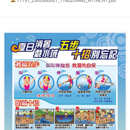
11757_2505300001_1140205442_ATTACH1.pdf