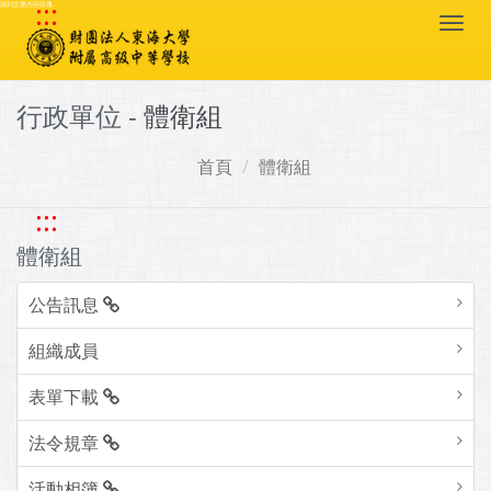
:::
跳到主要內容區塊
Togg
navi
行政單位 -
體衛組
首頁
體衛組
:::
體衛組
公告訊息
組織成員
表單下載
法令規章
活動相簿