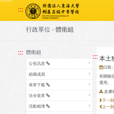
跳到主要內容區塊
:::
行政單位 -
體衛組
:::
體衛組
:::
本土
公告訊息
日期 : 
組織成員
有關猴痘
運用。
表單下載
皮膚病
法令規章
下一
活動相簿
上一