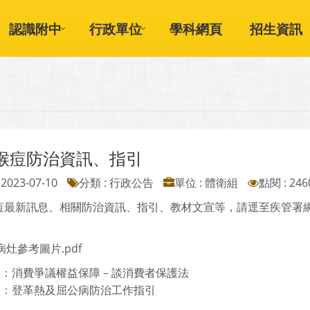
認識附中
行政單位
學科網頁
招生資訊
猴痘防治資訊、指引
2023-07-10
分類 : 行政公告
單位 : 體衛組
點閱 : 246
最新訊息、相關防治資訊、指引、教材文宣等，請逕至疾管署網站/猴痘專
灶參考圖片.pdf
消費爭議權益保障－談消費者保護法
則：
登革熱及屈公病防治工作指引
則：