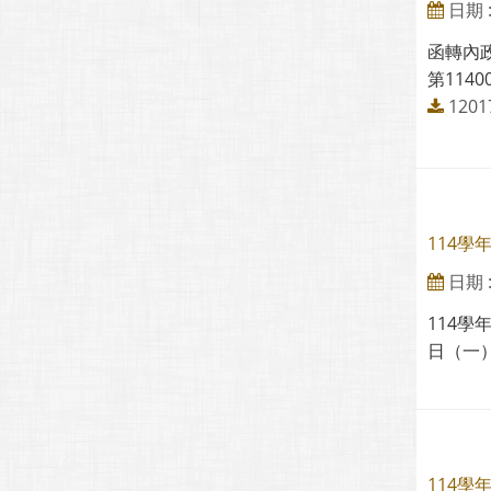
日期 : 
函轉內政
第114
1201
114學
日期 : 
114學
日（一）
114