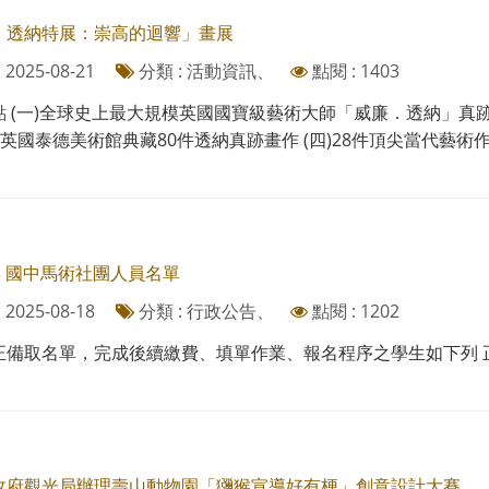
．透納特展：崇高的迴響」畫展
2025-08-21
分類 : 活動資訊、
點閱 : 1403
點 (一)全球史上最大規模英國國寶級藝術大師「威廉．透納」真跡
自英國泰德美術館典藏80件透納真跡畫作 (四)28件頂尖當代藝術作品
年 國中馬術社團人員名單
2025-08-18
分類 : 行政公告、
點閱 : 1202
正備取名單，完成後續繳費、填單作業、報名程序之學生如下列 正
政府觀光局辦理壽山動物園「獼猴宣導好有梗」創意設計大賽