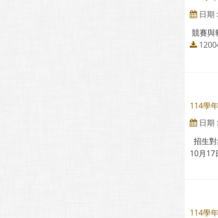
日期 : 
競賽與
120
114
日期 : 
招生對象
10月1
114學