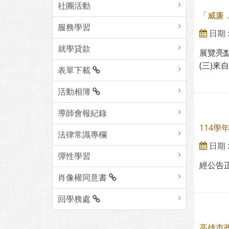
社團活動
「威廉
服務學習
日期 : 
就學貸款
展覽亮
(三)來
表單下載
活動相簿
導師會報紀錄
114學
法律常識專欄
日期 : 
彈性學習
經公告
肖像權同意書
回學務處
高雄市