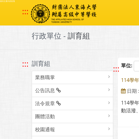
跳到主要內容區塊
:::
行政單位 -
訓育組
:::
訓育組
單位:
:::
業務職掌
114
公告訊息
日期 : 
114
法令規章
動活潑
團體活動
校園通報