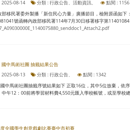
2025-08-14
分類 : 行政公告、活動資訊、
點閱 : 1156
部移民署委外製播「新住民心力量」廣播節目，檢附原函如下： 說
0081041號函轉內政部移民署114年7月30日移署移字第1140108
7_A09030000E_1140075880_senddoc1_Attach2.pdf
年 國中馬術社團 抽籤結果公告
2025-08-13
分類 : 行政公告、
點閱 : 1342
年國中馬術社團抽籤序號結果如下 正取16位，其中5位放棄，依序遞
中午12：00前將學習材料費4,550元匯入學校帳號，或至學校總務
學年度全國學生創意戲劇比賽臺中市初賽