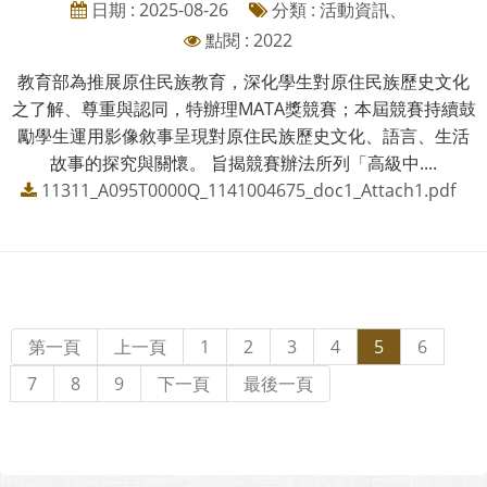
日期 : 2025-08-26
分類 : 活動資訊、
點閱 : 2022
教育部為推展原住民族教育，深化學生對原住民族歷史文化
之了解、尊重與認同，特辦理MATA獎競賽；本屆競賽持續鼓
勵學生運用影像敘事呈現對原住民族歷史文化、語言、生活
故事的探究與關懷。 旨揭競賽辦法所列「高級中....
11311_A095T0000Q_1141004675_doc1_Attach1.pdf
第一頁
上一頁
1
2
3
4
5
6
7
8
9
下一頁
最後一頁