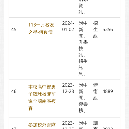
資
訊、
2024-
附中
招
113一月校友
45
01-02
新
生
5356
之星-何俊儒
聞、
組
升學
快
訊、
招生
訊
息、
2023-
附中
體
本校高中部男
46
12-28
新
衛
4889
子籃球校隊前
聞、
組
進全國南區複
榮譽
賽
榜、
2023-
附中
訓
參加校外營隊