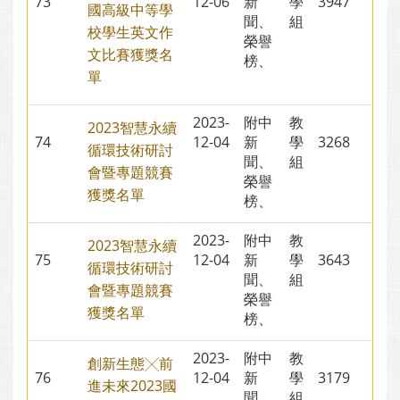
73
12-06
新
學
3947
國高級中等學
聞、
組
校學生英文作
榮譽
文比賽獲獎名
榜、
單
2023-
附中
教
2023智慧永續
74
12-04
新
學
3268
循環技術研討
聞、
組
會暨專題競賽
榮譽
獲獎名單
榜、
2023-
附中
教
2023智慧永續
75
12-04
新
學
3643
循環技術研討
聞、
組
會暨專題競賽
榮譽
獲獎名單
榜、
2023-
附中
教
創新生態╳前
76
12-04
新
學
3179
進未來2023國
聞、
組