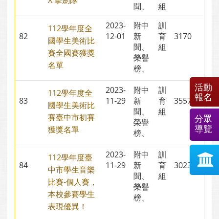
X 擊劍隊
聞、
組
2023-
附中
訓
112學年度全
82
12-01
新
育
3170
國學生美術比
聞、
組
賽全國賽獲獎
榮譽
名單
榜、
活動
2023-
附中
訓
112學年度全
報名
83
11-29
新
育
3557
國學生美術比
聞、
組
賽臺中市初賽
分眾
榮譽
導覽
獲獎名單
榜、
2023-
附中
訓
112學年度臺
84
11-29
新
育
3023
中市學生音樂
聞、
組
比賽-個人賽，
榮譽
本校參賽學生
榜、
表現優異！