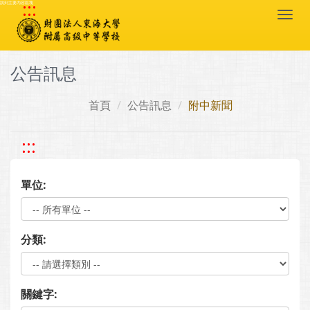
:::
跳到主要內容區塊
Togg
navi
公告訊息
首頁
公告訊息
附中新聞
:::
單位:
分類:
關鍵字: