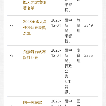
際人才論壇獲
榮譽
獎名單
榜、
2023-
附中
教
2023全國火星
77
12-04
新
學
3549
任務競賽獲獎
聞、
組
名單
榮譽
榜、
2023-
附中
訓
飛揚舞台帆布
78
12-04
新
育
3255
設計比賽
聞、
組
行政
公
告、
活動
資
訊、
2023-
附中
國
國一外語課