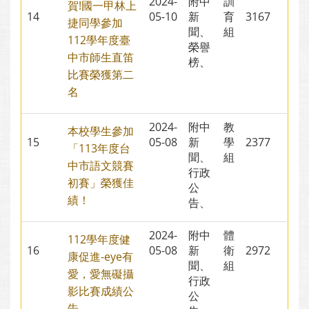
2024-
附中
訓
賀!國一甲林上
14
05-10
新
育
3167
捷同學參加
聞、
組
112學年度臺
榮譽
中市師生直笛
榜、
比賽榮獲第二
名
2024-
附中
教
本校學生參加
15
05-08
新
學
2377
「113年度台
聞、
組
中市語文競賽
行政
初賽」榮獲佳
公
績！
告、
2024-
附中
體
112學年度健
16
05-08
新
衛
2972
康促進-eye有
聞、
組
愛，愛無礙攝
行政
影比賽成績公
公
告