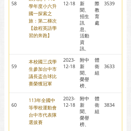
58
12-18
新
際
3539
學年度小六升
聞、
教
國一探索之
招生
育
旅：第二梯次
訊
處
【啟程英語學
息、
習的奔跑】
活動
資
訊、
2023-
附中
體
本校國三戊學
59
12-18
新
衛
3633
生參加台中市
聞、
組
議長盃合球比
榮譽
賽榮獲冠軍
榜、
2023-
附中
體
113年全國中
60
12-18
新
衛
3834
等學校運動會
聞、
組
台中市代表隊
榮譽
選拔賽
榜、