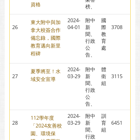
資格
榜、
2024-
附中
國
東大附中與加
26
04-01
新
際
3708
拿大校簽合作
聞、
教
備忘錄，國際
行政
育
教育邁向新里
公
處
程碑
告、
2024-
附中
體
夏季將至！水
27
03-29
新
衛
3115
域安全宣導
聞、
組
行政
公
告、
2024-
附中
訓
112學年度
28
03-29
新
育
6451
「2024友善校
聞、
組
園、環境保
行政