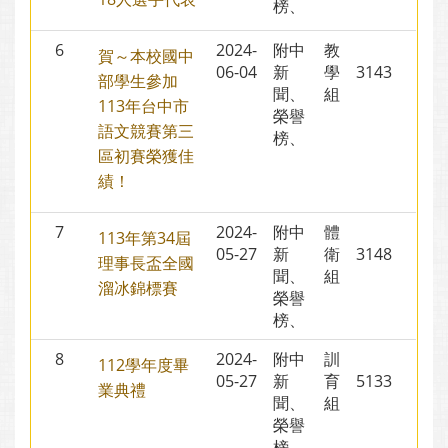
榜、
6
2024-
附中
教
賀～本校國中
06-04
新
學
3143
部學生參加
聞、
組
113年台中市
榮譽
語文競賽第三
榜、
區初賽榮獲佳
績！
7
2024-
附中
體
113年第34屆
05-27
新
衛
3148
理事長盃全國
聞、
組
溜冰錦標賽
榮譽
榜、
8
2024-
附中
訓
112學年度畢
05-27
新
育
5133
業典禮
聞、
組
榮譽
榜、