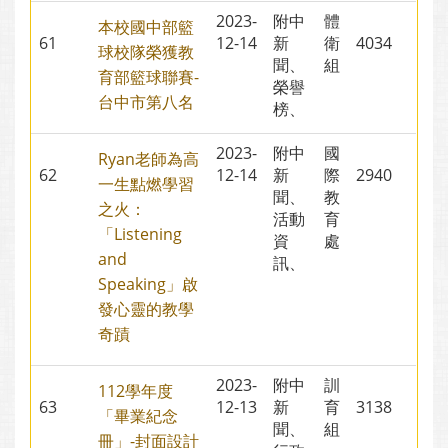
2023-
附中
體
本校國中部籃
61
12-14
新
衛
4034
球校隊榮獲教
聞、
組
育部籃球聯賽-
榮譽
台中市第八名
榜、
2023-
附中
國
Ryan老師為高
62
12-14
新
際
2940
一生點燃學習
聞、
教
之火：
活動
育
「Listening
資
處
and
訊、
Speaking」啟
發心靈的教學
奇蹟
2023-
附中
訓
112學年度
63
12-13
新
育
3138
「畢業紀念
聞、
組
冊」-封面設計