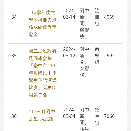
2024-
附中
註
113學年度大
34
03-14
新
冊
4069
學學科能力測
聞、
組
驗成績優異獎
榮譽
勵金
榜、
2024-
附中
教
國二乙班許睿
35
03-12
新
學
2592
廷同學參加
聞、
組
「臺中市113
榮譽
年度國民中學
榜、
學生英語演講
比賽」榮獲D
組第二名
2024-
附中
招
113三月附中
36
03-04
新
生
7066
之星-張恩語
聞、
組
招生