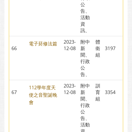
公
告、
活動
資
訊、
2023-
附中
體
電子菸修法篇
66
12-08
新
衛
3197
聞、
組
行政
公
告、
2023-
附中
訓
112學年度天
67
12-08
新
育
3354
使之音聖誕晚
聞、
組
會
行政
公
告、
活動
資