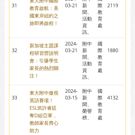
東大附中國際
31
03-21
新
際
2119
教育啟航：美
聞、
教
國東岸紐約之
活動
育
旅即將啟程！
資
處
訊、
2024-
附中
國
新加坡主題課
32
03-21
新
際
1880
程研習營說明
聞、
教
會：引爆學生
活動
育
家長的熱烈關
資
處
注！
訊、
2024-
附中
國
東大附中傲視
33
03-15
新
際
4132
英語賽場！
聞、
教
ESL班許睿廷
榮譽
育
奪D組亞軍，
榜、
處
教師家長齊心
助力