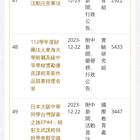
47
12-25
新
育
2922
活動注意事項
聞、
組
行政
公
告、
2023-
附中
實
112學年度財
48
12-22
新
驗
5433
團法人東海大
聞、
研
學附屬高級中
榮譽
究
等學校獎勵優
榜、
組
良課程革新作
行政
品競賽得獎名
公
告、
單
2023-
附中
國
日本大阪中華
49
12-22
新
際
3447
同學台灣探索
聞、
教
之旅EP#4：精
活動
育
彩文武課程與
資
處
科學奇觀交織
訊、