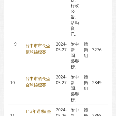
行政
公
告、
活動
資
訊、
9
2024-
附中
體
台中市市長盃
05-27
新
衛
3276
足球錦標賽
聞、
組
榮譽
榜、
2024-
附中
體
台中市議長盃
10
05-27
新
衛
2849
合球錦標賽
聞、
組
榮譽
榜、
2024-
附中
體
113年運動i 臺
11
05-26
新
衛
2868