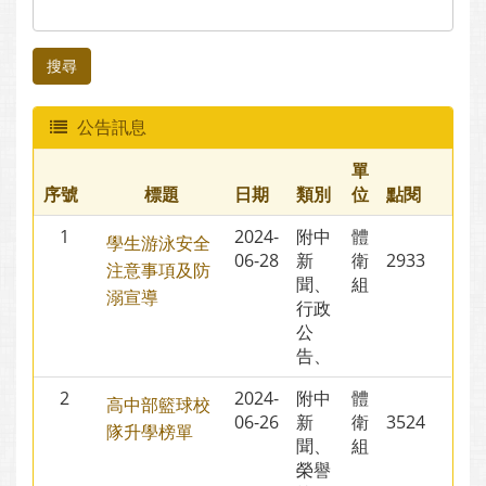
搜尋
公告訊息
單
序號
標題
日期
類別
位
點閱
1
2024-
附中
體
學生游泳安全
06-28
新
衛
2933
注意事項及防
聞、
組
溺宣導
行政
公
告、
2
2024-
附中
體
高中部籃球校
06-26
新
衛
3524
隊升學榜單
聞、
組
榮譽