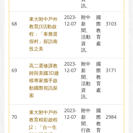
訊、
2023-
附中
國
東大附中戶外
68
12-07
新
際
3103
教育J3活動啟
聞、
教
程：「泰雅渡
活動
育
假村」探訪南
資
處
投之美
訊、
2023-
附中
國
高二選修課教
69
12-07
新
際
3171
師與美國3D建
聞、
教
模專家攜手啟
活動
育
動國際視訊探
資
處
索
訊、
2023-
附中
國
東大附中戶外
70
12-07
新
際
2984
教育精彩啟程
聞、
教
J2：「台一生
行政
育