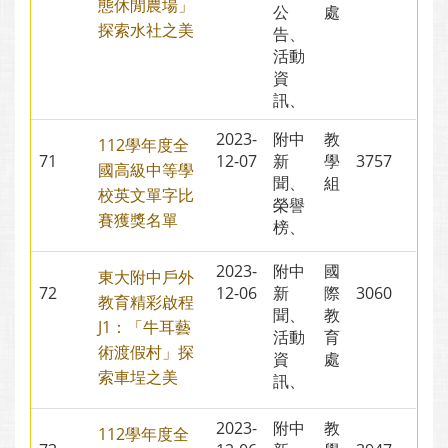
態休閒農場」
公
處
探索水社之美
告、
活動
資
訊、
2023-
附中
教
112學年度全
71
12-07
新
學
3757
國高級中等學
聞、
組
校英文單字比
榮譽
賽獲獎名單
榜、
2023-
附中
國
東大附中戶外
72
12-06
新
際
3060
教育精彩啟程
聞、
教
J1：「牛耳藝
活動
育
術渡假村」探
資
處
索車埕之美
訊、
2023-
附中
教
112學年度全