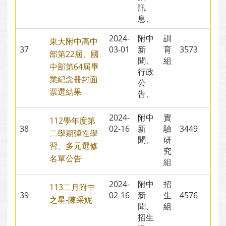
訊
息、
2024-
附中
訓
東大附中高中
37
03-01
新
育
3573
部第22屆、國
聞、
組
中部第64屆畢
行政
業紀念冊封面
公
票選結果
告、
2024-
附中
實
112學年度第
38
02-16
新
驗
3449
二學期彈性學
聞、
研
習、多元選修
究
名單公告
組
2024-
附中
招
113二月附中
39
02-16
新
生
4576
之星-陳采妮
聞、
組
招生