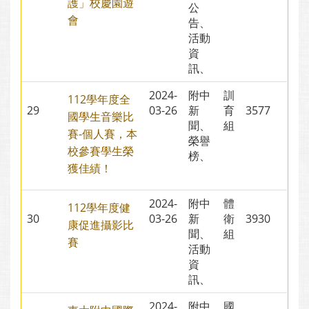
護」校慶園遊
公
會
告、
活動
資
訊、
2024-
附中
訓
112學年度全
29
03-26
新
育
3577
國學生音樂比
聞、
組
賽-個人賽，本
榮譽
校參賽學生榮
榜、
獲佳績！
2024-
附中
體
112學年度健
30
03-26
新
衛
3930
康促進攝影比
聞、
組
賽
活動
資
訊、
2024-
附中
國