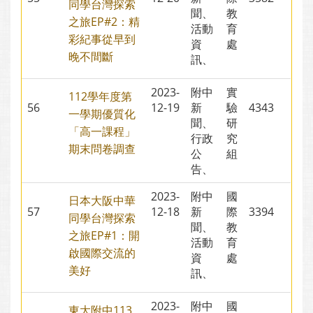
同學台灣探索
聞、
教
之旅EP#2：精
活動
育
彩紀事從早到
資
處
晚不間斷
訊、
2023-
附中
實
112學年度第
56
12-19
新
驗
4343
一學期優質化
聞、
研
「高一課程」
行政
究
期末問卷調查
公
組
告、
2023-
附中
國
日本大阪中華
57
12-18
新
際
3394
同學台灣探索
聞、
教
之旅EP#1：開
活動
育
啟國際交流的
資
處
美好
訊、
2023-
附中
國
東大附中113