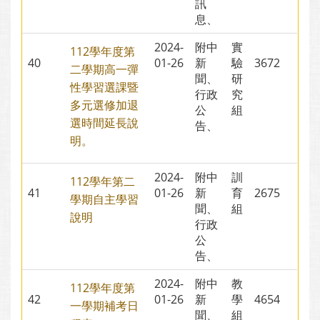
訊
息、
2024-
附中
實
112學年度第
40
01-26
新
驗
3672
二學期高一彈
聞、
研
性學習選課暨
行政
究
多元選修加退
公
組
選時間延長說
告、
明。
2024-
附中
訓
112學年第二
41
01-26
新
育
2675
學期自主學習
聞、
組
說明
行政
公
告、
2024-
附中
教
112學年度第
42
01-26
新
學
4654
一學期補考日
聞、
組