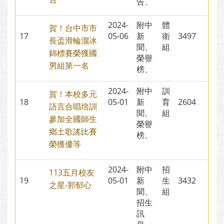
告、
2024-
附中
體
賀！台中市市
17
05-06
新
衛
3497
長盃滑輪溜冰
聞、
組
錦標賽榮獲國
榮譽
男組第一名
榜、
2024-
附中
訓
賀！本校多元
18
05-01
新
育
2604
語言合唱培訓
聞、
組
參加全國師生
榮譽
鄉土歌謠比賽
榜、
榮獲優等
2024-
附中
招
113五月校友
19
05-01
新
生
3432
之星-郭郁心
聞、
組
招生
訊