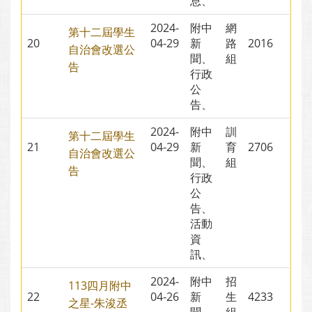
息、
2024-
附中
網
第十二屆學生
20
04-29
新
路
2016
自治會改選公
聞、
組
告
行政
公
告、
2024-
附中
訓
第十二屆學生
21
04-29
新
育
2706
自治會改選公
聞、
組
告
行政
公
告、
活動
資
訊、
2024-
附中
招
113四月附中
22
04-26
新
生
4233
之星-朱浚丞