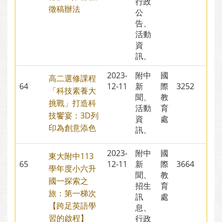
行政
徵稿辦法
公
告、
活動
資
訊、
2023-
附中
國
高二選修課程
64
12-11
新
際
3252
「科技素養大
聞、
教
挑戰」打造科
活動
育
技饗宴：3D列
資
處
印為創意添色
訊、
2023-
附中
國
東大附中113
65
12-11
新
際
3664
學年度小六升
聞、
教
國一探索之
招生
育
旅：第一梯次
訊
處
【跨足英語學
息、
習的啟程】
行政