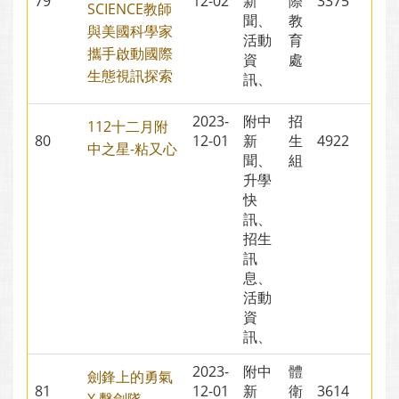
79
12-02
新
際
3375
SCIENCE教師
聞、
教
與美國科學家
活動
育
攜手啟動國際
資
處
生態視訊探索
訊、
2023-
附中
招
112十二月附
80
12-01
新
生
4922
中之星-粘又心
聞、
組
升學
快
訊、
招生
訊
息、
活動
資
訊、
2023-
附中
體
劍鋒上的勇氣
81
12-01
新
衛
3614