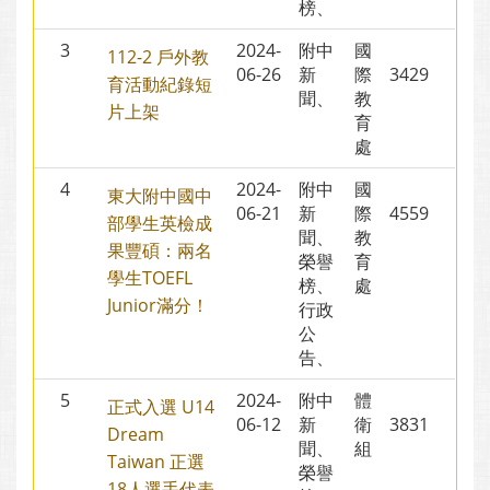
榜、
3
2024-
附中
國
112-2 戶外教
06-26
新
際
3429
育活動紀錄短
聞、
教
片上架
育
處
4
2024-
附中
國
東大附中國中
06-21
新
際
4559
部學生英檢成
聞、
教
果豐碩：兩名
榮譽
育
學生TOEFL
榜、
處
Junior滿分！
行政
公
告、
5
2024-
附中
體
正式入選 U14
06-12
新
衛
3831
Dream
聞、
組
Taiwan 正選
榮譽
18人選手代表