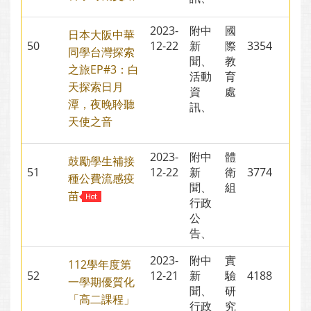
2023-
附中
國
日本大阪中華
50
12-22
新
際
3354
同學台灣探索
聞、
教
之旅EP#3：白
活動
育
天探索日月
資
處
潭，夜晚聆聽
訊、
天使之音
2023-
附中
體
鼓勵學生補接
51
12-22
新
衛
3774
種公費流感疫
聞、
組
苗
行政
公
告、
2023-
附中
實
112學年度第
52
12-21
新
驗
4188
一學期優質化
聞、
研
「高二課程」
行政
究