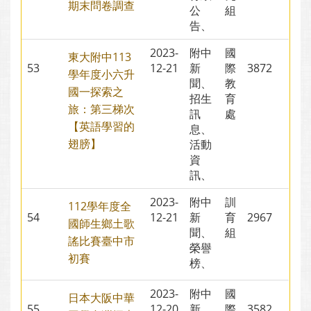
期末問卷調查
公
組
告、
2023-
附中
國
東大附中113
53
12-21
新
際
3872
學年度小六升
聞、
教
國一探索之
招生
育
旅：第三梯次
訊
處
【英語學習的
息、
翅膀】
活動
資
訊、
2023-
附中
訓
112學年度全
54
12-21
新
育
2967
國師生鄉土歌
聞、
組
謠比賽臺中市
榮譽
初賽
榜、
2023-
附中
國
日本大阪中華
55
12-20
新
際
3582