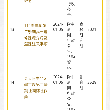
程表
行政
公
告、
2024-
附中
實
112學年度第
43
01-05
新
驗
5021
二學期高一選
聞、
研
修課程介紹及
行政
究
選課注意事項
公
組
告、
活動
資
訊、
2024-
附中
訓
東大附中112
44
01-05
新
育
3528
學年度第二學
聞、
組
期社團轉社作
行政
業
公
告、
活動