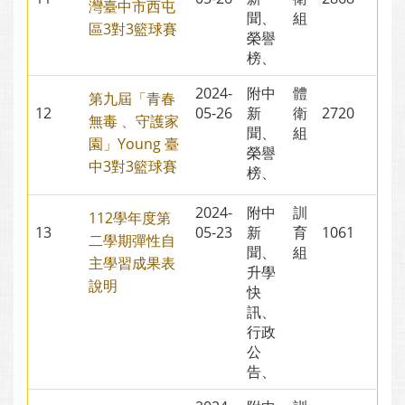
灣臺中市西屯
聞、
組
區3對3籃球賽
榮譽
榜、
2024-
附中
體
第九屆「青春
12
05-26
新
衛
2720
無毒 、守護家
聞、
組
園」Young 臺
榮譽
中3對3籃球賽
榜、
2024-
附中
訓
112學年度第
13
05-23
新
育
1061
二學期彈性自
聞、
組
主學習成果表
升學
說明
快
訊、
行政
公
告、