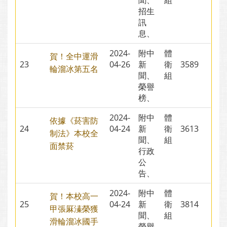
聞、
組
招生
訊
息、
2024-
附中
體
賀！全中運滑
23
04-26
新
衛
3589
輪溜冰第五名
聞、
組
榮譽
榜、
2024-
附中
體
依據《菸害防
24
04-24
新
衛
3613
制法》本校全
聞、
組
面禁菸
行政
公
告、
2024-
附中
體
賀！本校高一
25
04-24
新
衛
3814
甲張厤溱榮獲
聞、
組
滑輪溜冰國手
榮譽