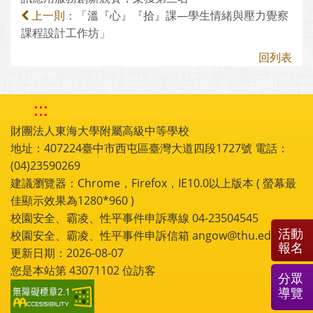
「溫『心』『拾』課—學生情緒與壓力覺察
上一則：
課程設計工作坊」
回列表
:::
財團法人東海大學附屬高級中等學校
地址：407224臺中市西屯區臺灣大道四段1727號 電話：
(04)23590269
建議瀏覽器：Chrome，Firefox，IE10.0以上版本 ( 螢幕最
佳顯示效果為1280*960 )
校園安全、霸凌、性平事件申訴專線 04-23504545
活動
校園安全、霸凌、性平事件申訴信箱 angow@thu.edu.tw
報名
更新日期：2026-08-07
您是本站第
43071102
位訪客
分眾
導覽