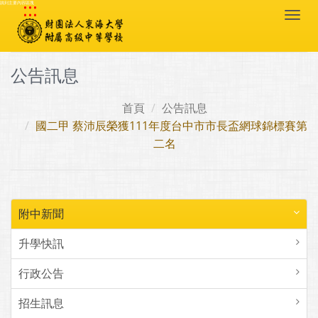
:::
跳到主要內容區塊
Togg
navi
公告訊息
首頁
公告訊息
國二甲 蔡沛辰榮獲111年度台中市市長盃網球錦標賽第
二名
附中新聞
升學快訊
行政公告
招生訊息