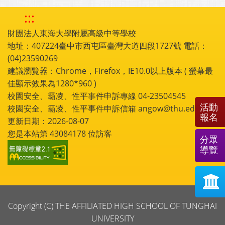
:::
財團法人東海大學附屬高級中等學校
地址：407224臺中市西屯區臺灣大道四段1727號 電話：
(04)23590269
建議瀏覽器：Chrome，Firefox，IE10.0以上版本 ( 螢幕最
佳顯示效果為1280*960 )
校園安全、霸凌、性平事件申訴專線 04-23504545
活動
校園安全、霸凌、性平事件申訴信箱 angow@thu.edu.tw
報名
更新日期：2026-08-07
您是本站第
43084178
位訪客
分眾
導覽
Copyright (C) THE AFFILIATED HIGH SCHOOL OF TUNGHAI
UNIVERSITY