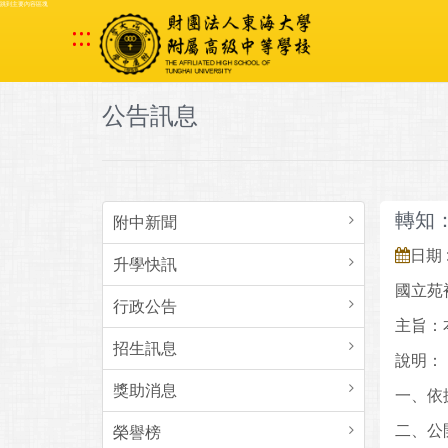
跳到主要內容區塊
:::
公告訊息
轉知
附中新聞
日期 :
升學快訊
國立苑
行政公告
主旨：
招生訊息
說明：
獎助消息
一、依
二、公
榮譽榜