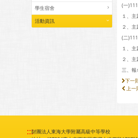
(一)11
學生宿舍
１、主
活動資訊
２、主
(二)11
１、主
２、主
三、報
下一
上一
:::
財團法人東海大學附屬高級中等學校