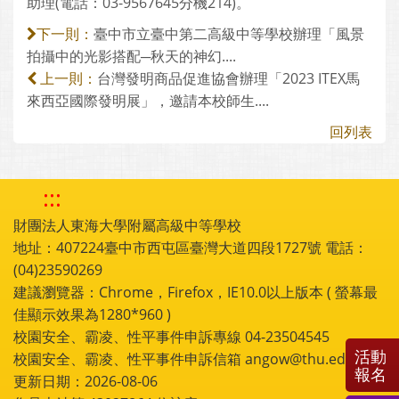
助理(電話：03-9567645分機214)。
臺中市立臺中第二高級中等學校辦理「風景
下一則：
拍攝中的光影搭配─秋天的神幻....
台灣發明商品促進協會辦理「2023 ITEX馬
上一則：
來西亞國際發明展」，邀請本校師生....
回列表
:::
財團法人東海大學附屬高級中等學校
地址：407224臺中市西屯區臺灣大道四段1727號 電話：
(04)23590269
建議瀏覽器：Chrome，Firefox，IE10.0以上版本 ( 螢幕最
佳顯示效果為1280*960 )
校園安全、霸凌、性平事件申訴專線 04-23504545
活動
校園安全、霸凌、性平事件申訴信箱 angow@thu.edu.tw
報名
更新日期：2026-08-06