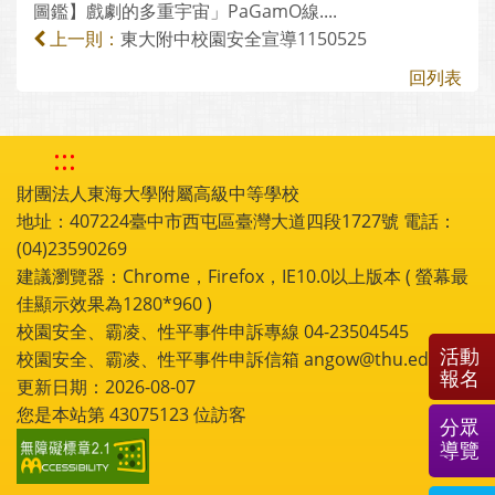
圖鑑】戲劇的多重宇宙」PaGamO線....
東大附中校園安全宣導1150525
上一則：
回列表
:::
財團法人東海大學附屬高級中等學校
地址：407224臺中市西屯區臺灣大道四段1727號 電話：
(04)23590269
建議瀏覽器：Chrome，Firefox，IE10.0以上版本 ( 螢幕最
佳顯示效果為1280*960 )
校園安全、霸凌、性平事件申訴專線 04-23504545
活動
校園安全、霸凌、性平事件申訴信箱 angow@thu.edu.tw
報名
更新日期：2026-08-07
您是本站第
43075123
位訪客
分眾
導覽