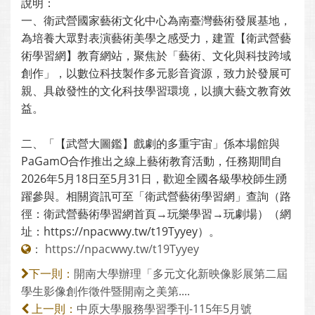
說明：
一、衛武營國家藝術文化中心為南臺灣藝術發展基地，
為培養大眾對表演藝術美學之感受力，建置【衛武營藝
術學習網】教育網站，聚焦於「藝術、文化與科技跨域
創作」，以數位科技製作多元影音資源，致力於發展可
親、具啟發性的文化科技學習環境，以擴大藝文教育效
益。
二、「【武營大圖鑑】戲劇的多重宇宙」係本場館與
PaGamO合作推出之線上藝術教育活動，任務期間自
2026年5月18日至5月31日，歡迎全國各級學校師生踴
躍參與。相關資訊可至「衛武營藝術學習網」查詢（路
徑：衛武營藝術學習網首頁→玩樂學習→玩劇場）（網
址：https://npacwwy.tw/t19Tyyey）。
：
https://npacwwy.tw/t19Tyyey
開南大學辦理「多元文化新映像影展第二屆
下一則：
學生影像創作徵件暨開南之美第....
中原大學服務學習季刊-115年5月號
上一則：