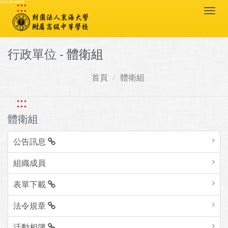
:::
跳到主要內容區塊
Togg
navi
行政單位 -
體衛組
首頁
體衛組
:::
體衛組
公告訊息
組織成員
表單下載
法令規章
活動相簿