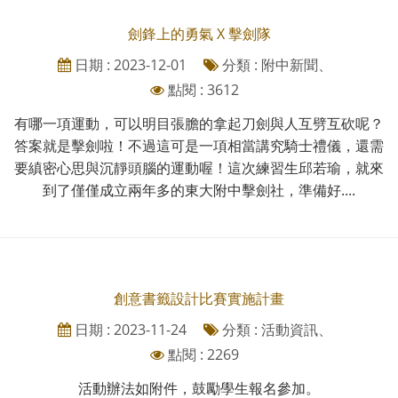
劍鋒上的勇氣 X 擊劍隊
日期 : 2023-12-01
分類 : 附中新聞、
點閱 : 3612
有哪一項運動，可以明目張膽的拿起刀劍與人互劈互砍呢？
答案就是擊劍啦！不過這可是一項相當講究騎士禮儀，還需
要縝密心思與沉靜頭腦的運動喔！這次練習生邱若瑜，就來
到了僅僅成立兩年多的東大附中擊劍社，準備好....
創意書籤設計比賽實施計畫
日期 : 2023-11-24
分類 : 活動資訊、
點閱 : 2269
活動辦法如附件，鼓勵學生報名參加。