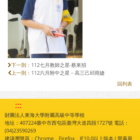
112七月教師之星-蔡來招
下一則：
112六月附中之星－高三己邱雨婕
上一則：
回列表
:::
財團法人東海大學附屬高級中等學校
地址：407224臺中市西屯區臺灣大道四段1727號 電話：
(04)23590269
建議瀏覽器：Chrome，Firefox，IE10.0以上版本 ( 螢幕最