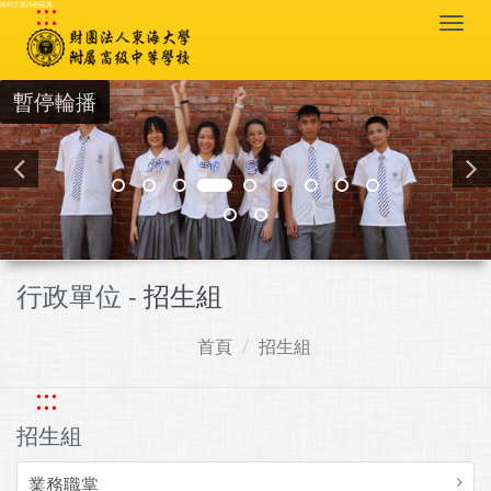
:::
跳到主要內容區塊
Togg
navi
暫停輪播
行政單位 -
招生組
首頁
招生組
:::
招生組
業務職掌