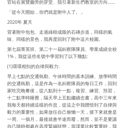
官站在展覽廳旁的穿堂、指引著新生們教室的方向……
「從今天開始，你們就是附中人了。」
2020年 夏天
背著附中包包、走過綠樹成蔭的石磚步道，同樣的氣
味、同樣的景色，我再度回到了附中這片校園。
第七屆菁英班、第二十一屆糾察隊隊員、學業成績全校
1%，我從這些名號中學習到了以下幾點:
(1)環環相扣的自律與毅力:
早上七點的交通執勤、午休時間的基本訓練、放學時間
的交通執勤，這是作為一名糾察隊員的每日工作，回到
家吃完晚餐後，從八點到十一點，複習、練習、預習，
十二點準時睡覺，隔天早上五點繼續念書，高中三年來
我每天都持續這樣的作息，從這之中我體悟到了自律與
毅力的重要性，如果放任自己偷懶一天，接下來就會是
一周、一個月，最後就會半途而廢，然而，並不是要讓
自己隨時都處在高度緊繃狀態，當課業比較繁重時，我