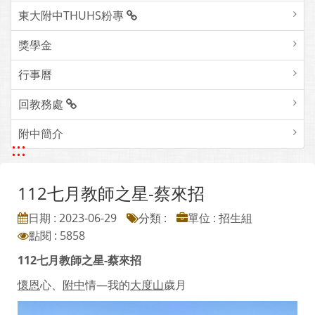
東大附中THUHS粉專
獎學金
行事曆
回教務處
附中簡介
:::
112七月教師之星-蔡來招
日期 : 2023-06-29
分類 :
單位 : 招生組
點閱 : 5858
112七月教師之星-蔡來招
懷恩
心、
附中
情—我的
大度山
歲月