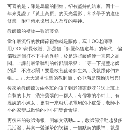
可喜的是，雖是烏龍的開始，卻有堅持的結束。四十一
年來見證了「黃土高原」的天光雲影，莘莘學子的進德
修業，
附中
傳承
懷恩
以人為尊的精神。
教師節的禮物—敬師藤條
當年最流行的教師節禮物就是藤條，寫上OO老師專
用,OOO家長敬贈。那是個「師嚴然後道尊」的年代，偏
偏我是個打不下手的異類，於是這些藤條便一直束之高
閣。上課前最常聽到的幹部訓示聲：「等一下是
蔡
老師
的課，不准吵鬧！要是敢惹
蔡
老師生氣，我就跟你們算
帳……」,天天過著快樂的教師節，心中滿是感動與恩典!
後來的教師節改由各班的孩子到老師家獻花並送上班上
自製的卡片，浩浩蕩蕩的一群人，有儒雅的小紳士、有
溫婉的小淑女，更有一來就玩壞電扇的小皮蛋，老師小
小的家變成歡愉的小小同樂會會場。
再後來的敬師海報、開箱文活動……，教師節活動越發多
元活潑，其實一聲誠摯的祝福，一個默契的眼神，就是