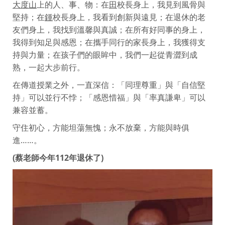
大度山
上的人、事、物：在
田
校長身上，我見到風骨與
堅持；在
鍾
校長身上，我看到創新與遠見；在退休的老
友們身上，我找到溫馨與真誠；在所有好同事的身上，
我得到知足與感恩；在攜手同行的家長身上，我獲得支
持與力量；在孩子們的眼眸中，我們一起從青澀到成
熟，一起大步前行。
在傳道授業之外，一直深信：「同理尊重」與「自信堅
持」可以並行不悖；「感恩惜福」與「率真謙卑」可以
兼容並蓄。
守住初心，方能坦蕩無愧；永不放棄，方能與時俱
進……。
(蔡老師今年112年退休了)