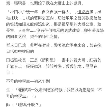
第一張聘書，也開始了我在
大度山
上的歲月。
「小門小戶幾十年，自立自強一群人」，
懷恩石
後，翠
柏掩映，古樸的舊辦公室內，切磋琅琅之聲與歡樂盈盈
的笑語如陽光般傾瀉出來，那是最早期的大辦公室、校
長室、人事室……沒有任何標示的
唐
式建築，卻有著真摯
的同事之誼、契合的師生之情。
哲人日已遠，典型在宿昔，帶著流亡學生來台，曾在抗
日
活動中被囚的
田振聲
校長，正是《藍與黑》一書中的
賀
大哥，紅磚的
升旗台上，錚錚鐵漢，諄諄教誨，縈縈記憶，歷歷在
目！
不乖的轉學生—初來乍到
生：「老師!第一次看到您的時候，我們以為您是個『不
乖的轉學生』！」
師：「哇!為什麼？」