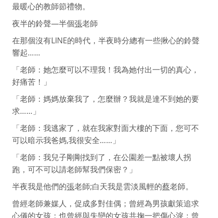
最暖心的教師節禮物。
夜半的鈴聲—半個
張
老師
在那個沒有LINE的時代，半夜時分總有一些揪心的鈴聲
響起……
「老師：她怎麼可以不理我！我為她付出一切的真心，
好痛苦！」
「老師：媽媽放棄我了，怎麼辦？我就是達不到她的要
求……」
「老師：我逃家了，就在我家對面大樓的下面，您可不
可以暗示我爸媽,我很安全……」
「老師：我兒子剛剛找到了，在公園差一點被壞人拐
跑，可不可以請老師幫我們保密？」
半夜我是他們的
張
老師;白天我是雲淡風輕的
蔡
老師。
曾經老師兼媒人，促成多對佳偶；曾經為男孩獻策追求
心儀的女孩；也曾經與失戀的女孩共掬一把傷心淚；曾