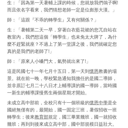
生：「因為第一天暑輔上課的時候，您就放我們鴿子啊!
而且依名字看來，我們猜想老師一定是位彪形大漢。」
師：「這跟『不乖的轉學生』又有何關係？」
生：「暑輔第二天一早，穿著白衣藍花裙的您兀自站在
教室內，我們想這個「轉學生」也未免太大牌了，為什
麼不趕緊就座？不過上了第一堂課之後，我們就確定您
真的是我們的老師了!」
師：「原來人小嗓門大，氣勢就出來了!」
這是民國七十一年七月十五日，第一天到
懷恩
教書的場
景。就在前一晚，學校緊急通知我擔任的是國二導師，
並非原訂七月二十八日才上輔導課的國一導師，當時國
一新生的輔導課慢舊生兩個星期才開始。
未成立高中部前，全校只有十一個班級的
懷恩中學
是全
國絕無僅有的，最開始，國一固定三班，暑假招收一班
轉學生；後來
教育部
規定，國三畢業幾班，國一就招收
幾班；再到到後來成立高中部，國中部規模日益壯大。