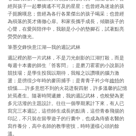
經與孩子一起攀摘遙不可及的星星；也曾經為迷途的孩
子扼腕嘆息；曾經為各行各業傑出的孩子喝采；也曾經
為殞落的英才痛徹心扉。和家長攜手成長，傾聽孩子的
心聲，在愛與陪伴中，我願是小小的墊腳石，試著點亮
熒熒的微光。
筆墨交鋒快意江湖—我的週記武林
週記裡的那一片武林，不是刀光劍影的江湖打殺，而是
每週十本書的師生「答客問」；是磨刀霍霍的小說新詩
競技場；是學生投我以期待，我報之以讚嘆的腦力激
盪；是徬徨少年時的麥田捕手；是青青子衿少年
維特
的
煩惱……許多意想不到的火花迸裂四射，許多溫馨的記憶
於焉產生。隨著時間遞嬗，我的週記武林，也蛻變為更
多元活潑的主題設計。往往一個學期累計下來，有人已
寫完三本週記，這些師生成長的點滴，這些青春飛揚的
印記，不只裝在留學遊子的行囊中，也成為痔瘡名醫的
寫作養分，高中名師的教學密技，時時盪樣心頭的餘
溫。