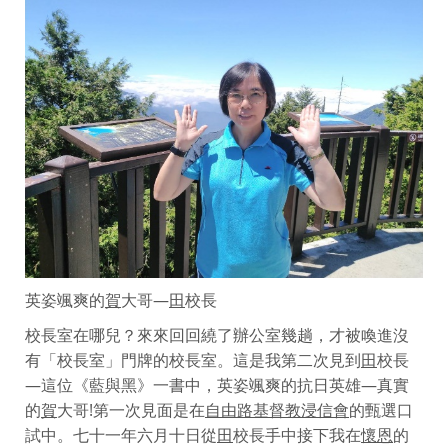
英姿颯爽的
賀
大哥—
田
校長
校長室在哪兒？來來回回繞了辦公室幾趟，才被喚進沒
有「校長室」門牌的校長室。這是我第二次見到
田
校長
—這位《藍與黑》一書中，英姿颯爽的抗日英雄—真實
的
賀
大哥!第一次見面是在
自由路基督教浸信會
的甄選口
試中。七十一年六月十日從
田
校長手中接下我在
懷恩
的