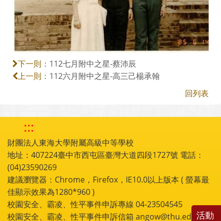
112七月附中之星-蔡沛辰
下一則：
112六月附中之星-高三己楊承翰
上一則：
回列表
:::
財團法人東海大學附屬高級中等學校
地址：407224臺中市西屯區臺灣大道四段1727號 電話：
(04)23590269
建議瀏覽器：Chrome，Firefox，IE10.0以上版本 ( 螢幕最
佳顯示效果為1280*960 )
校園安全、霸凌、性平事件申訴專線 04-23504545
活動
校園安全、霸凌、性平事件申訴信箱 angow@thu.edu.tw