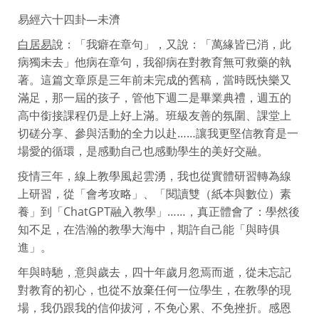
易經六十四卦—未濟
白居易
說：「我癖在章句」，又說：「萬緣皆已消，此
病獨未去」他病在章句，我卻病在對教育無可救藥的執
著。這篇文章原是三年前未完成的舊稿，當時既快樂又
滿足，那一屆的孩子，管他下週二是畢業典禮，週五的
高中銜接課程仍是上好上滿。班級友善的氛圍、課堂上
切磋分享、參與活動的全力以赴……讓我更堅信教育是一
場愛的循環，是感動自己也感動學生的美好交融。
疫情三年，線上教學風起雲湧，我也從實體研習轉為線
上研習，從「會考攻略」、「閱讀雙（紙本與數位）素
養」到「ChatGPT融入教學」……，真正體會了：學然後
知不足，在浩瀚的教學大海中，期許自己能「與時俱
進」。
年與時馳，意與歲去，四十年歲月忽焉而逝，從未忘記
對教育的初心，也從不放棄任何一位學生，在教學的現
場，我仍跟我的信仰拔河，不免心累、不免挫折。感恩