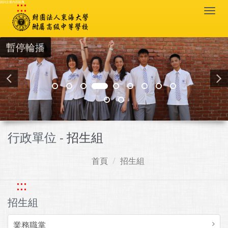
:::
跳到主要內容區塊
Togg
navi
暫停輪播
行政單位 -
招生組
首頁
招生組
:::
招生組
業務職掌