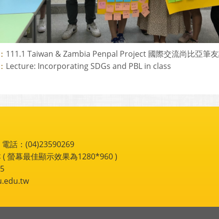
111.1 Taiwan & Zambia Penpal Project 國際交流尚比亞
：
Lecture: Incorporating SDGs and PBL in class
：
：(04)23590269
 ( 螢幕最佳顯示效果為1280*960 )
5
du.tw