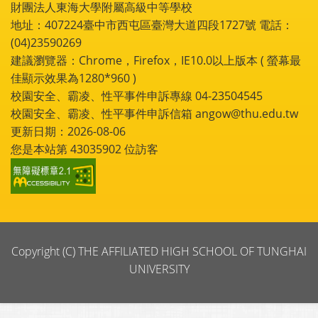
財團法人東海大學附屬高級中等學校
地址：407224臺中市西屯區臺灣大道四段1727號 電話：
(04)23590269
建議瀏覽器：Chrome，Firefox，IE10.0以上版本 ( 螢幕最
佳顯示效果為1280*960 )
校園安全、霸凌、性平事件申訴專線 04-23504545
校園安全、霸凌、性平事件申訴信箱 angow@thu.edu.tw
更新日期：2026-08-06
您是本站第
43035902
位訪客
Copyright (C) THE AFFILIATED HIGH SCHOOL OF TUNGHAI
UNIVERSITY