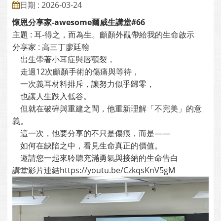
日期 : 2026-03-24
懷恩分享家-awesome爾威生講堂#66
主題 : 耳-得之，而為生。顱顏外觀帶給我的生命啟示
分享家 : 高三丁廖廷翰
出生帶著小耳症與唇顎裂，
走過12次顱顏手術的傷痛與等待，
一次義耳材料排斥，讓努力似乎歸零，
也讓人生跌入低谷。
但就在破碎與重建之間，他重新理解「不完美」的意
義。
這一次，他要分享的不只是傷痕，而是——
如何在缺陷之中，看見生命真正的價值。
邀請您一起來聆聽充滿勇氣與接納的生命告白
講堂影片連結https://youtu.be/CzkqsKnV5gM