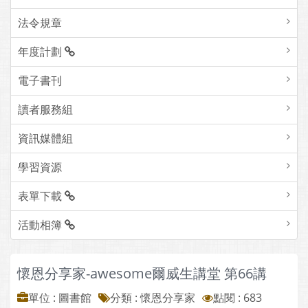
法令規章
年度計劃
電子書刊
讀者服務組
資訊媒體組
學習資源
表單下載
活動相簿
懷恩分享家-awesome爾威生講堂 第66講
單位 : 圖書館
分類 :
懷恩分享家
點閱 : 683