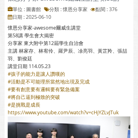
單位 : 圖書館
分類 :
懷恩分享家
點閱 : 376
日期 : 2025-06-10
懷恩分享家-awesome爾威生講堂
第58講 學生會大揭密
分享家 東大附中第12屆學生自治會
主講 林家存、林宥伶、羅尹辰、凃亮羽、黃芷羚、張喆
羽、劉俊廷
講堂日期 114.05.23
#孩子的能力是讓人讚嘆的
#活動是不可能理所當然地出現及完成
#要有創意要有邏輯要有緊急備案
#將自己逼到極致的突破
#是挑戰是成長
https://www.youtube.com/watch?v=cHjYZLvJTuk